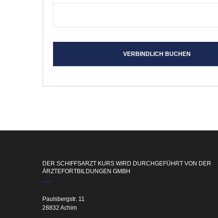
VERBINDLICH BUCHEN
DER SCHIFFSARZT KURS WIRD DURCHGEFÜHRT VON DER
ÄRZTEFORTBILDUNGEN GMBH
Paulsbergstr. 11
28832 Achim