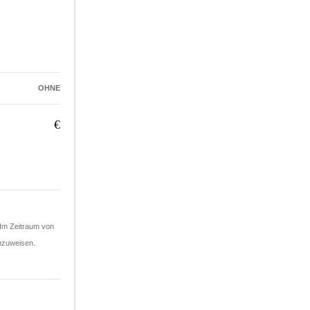
OHNE
€
 Im Zeitraum von
anzuweisen.