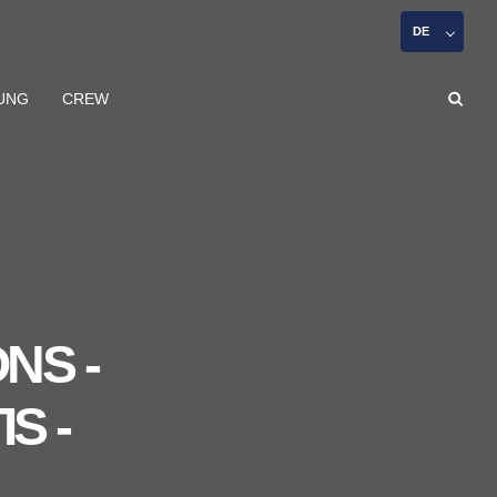
DE
DUNG
CREW
NS -
S -