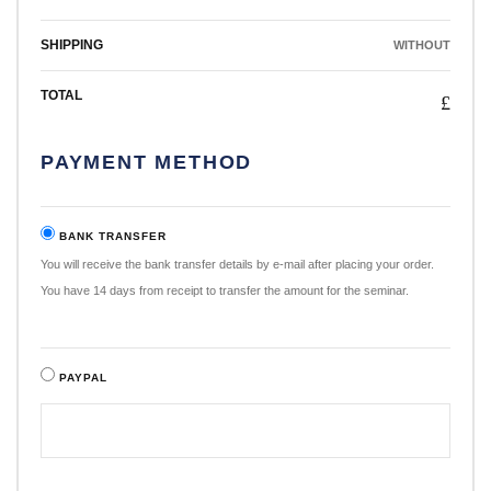
SHIPPING
WITHOUT
TOTAL
£
PAYMENT METHOD
BANK TRANSFER
You will receive the bank transfer details by e-mail after placing your order.
You have 14 days from receipt to transfer the amount for the seminar.
PAYPAL