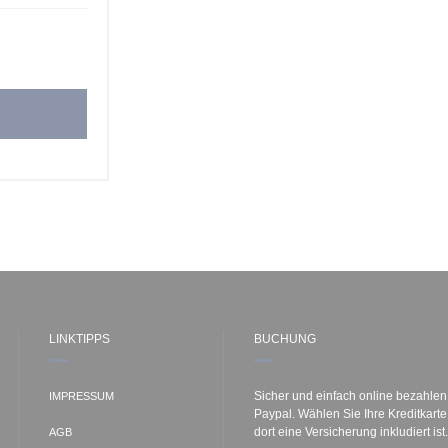
LINKTIPPS
BUCHUNG
Sicher und einfach online bezahlen
IMPRESSUM
Paypal. Wählen Sie Ihre Kreditkart
dort eine Versicherung inkludiert ist.
AGB